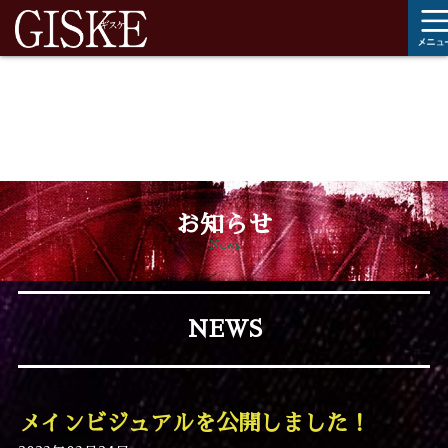
Warning
: Trying to access array offset on value of type
bool in
/home/xs039427/ayukawayoshisuke.com/public_html/w
content/themes/giske_original/single.php
on line
17
お知らせ
News
NEWS
メインビジュアルを公開しました！